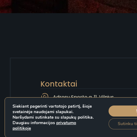
Kontaktai
Adresu Sporto g. 11, Vilnius
Siekiant pagerinti vartotojo patirtį, šioje
smoke@vikingthechef.com
svetainėje naudojami slapukai.
Naršydami sutinkate su slapukų politika.
+37063753333
Daugiau informacijos
privatumo
Sutinku ti
politikoje