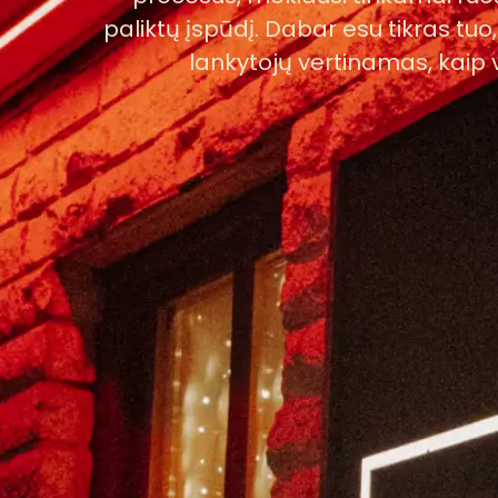
paliktų įspūdį. Dabar esu tikras tuo
lankytojų vertinamas, kaip 