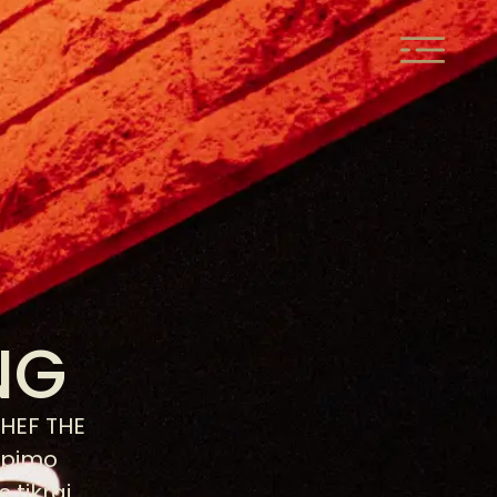
G​
CHEF THE
kepimo
 tikrai