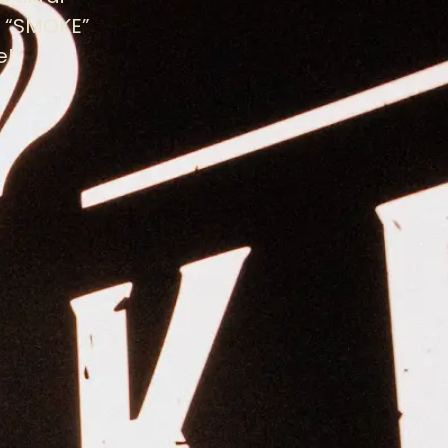
ai “SMOKE”
e!