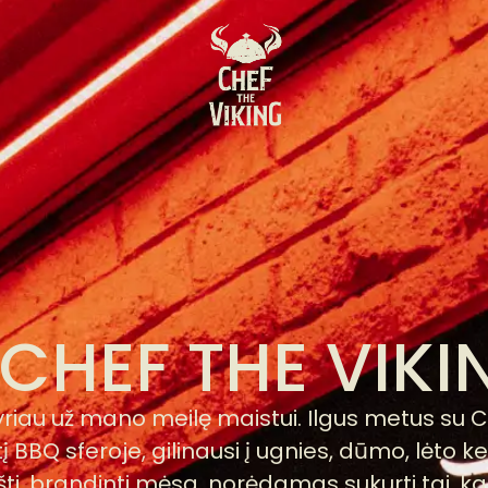
CHEF THE VIKIN
riau už mano meilę maistui. Ilgus metus su 
BBQ sferoje, gilinausi į ugnies, dūmo, lėto 
i, brandinti mėsą, norėdamas sukurti tai, kas