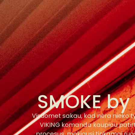
SMOKE by 
Visuomet sakau, kad nėra nieko ty
VIKING komanda kaupiau patirtį 
procesus, mokiausi tinkamai ruošt